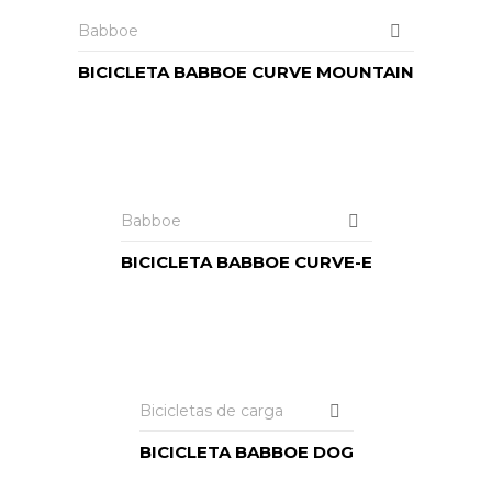
Babboe
BICICLETA BABBOE CURVE MOUNTAIN
LEER MÁS
Babboe
BICICLETA BABBOE CURVE-E
LEER MÁS
Bicicletas de carga
BICICLETA BABBOE DOG