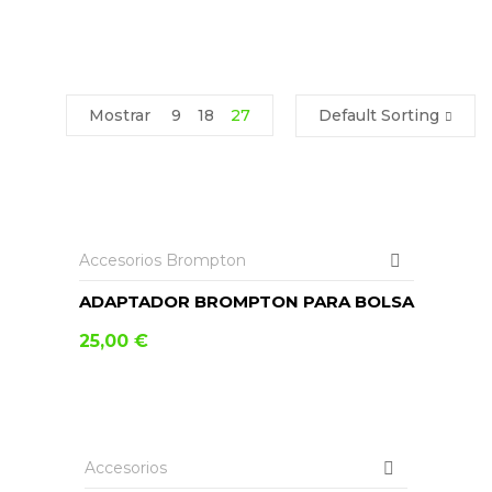
Mostrar
9
18
27
Default Sorting
AÑADIR AL CARRITO
Accesorios Brompton
ADAPTADOR BROMPTON PARA BOLSA
25,00
€
AÑADIR AL CARRITO
Accesorios