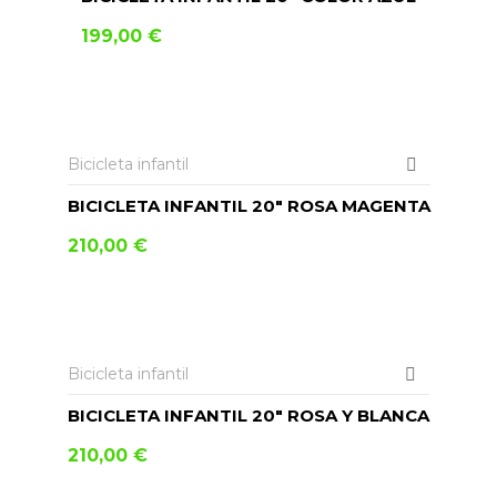
199,00
€
AÑADIR AL CARRITO
Bicicleta infantil
BICICLETA INFANTIL 20″ ROSA MAGENTA
210,00
€
AÑADIR AL CARRITO
Bicicleta infantil
BICICLETA INFANTIL 20″ ROSA Y BLANCA
210,00
€