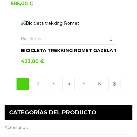
585,00
€
AÑADIR AL CARRITO
Bicicletas
BICICLETA TREKKING ROMET GAZELA 1
423,00
€
1
2
3
4
5
6
CATEGORÍAS DEL PRODUCTO
Accesorios