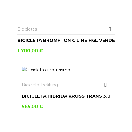
AÑADIR AL CARRITO
Bicicletas
BICICLETA BROMPTON C LINE H6L VERDE
1.700,00
€
AÑADIR AL CARRITO
Bicicleta Trekking
BICICLETA HIBRIDA KROSS TRANS 3.0
585,00
€
AÑADIR AL CARRITO