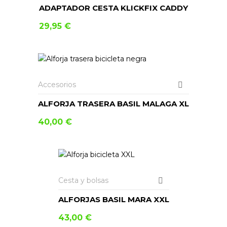
ADAPTADOR CESTA KLICKFIX CADDY
29,95
€
AÑADIR AL CARRITO
Accesorios
ALFORJA TRASERA BASIL MALAGA XL
40,00
€
AÑADIR AL CARRITO
Cesta y bolsas
ALFORJAS BASIL MARA XXL
43,00
€