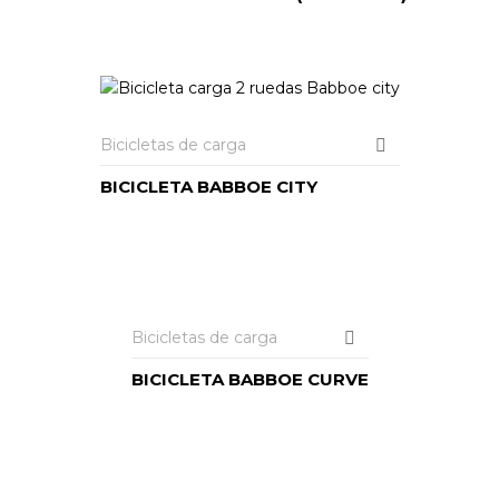
Bicicletas de carga
BICICLETA BABBOE CITY
LEER MÁS
Bicicletas de carga
BICICLETA BABBOE CURVE
LEER MÁS