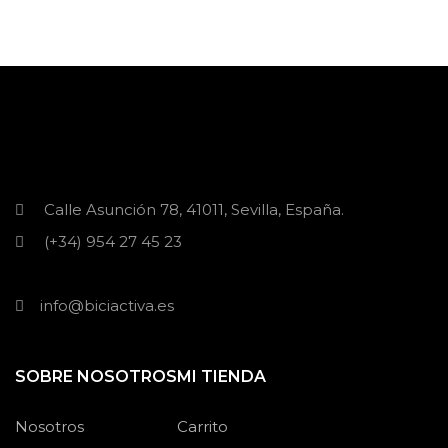
Calle Asunción 78, 41011, Sevilla, España.
(+34) 954 27 45 23
info@biciactiva.es
SOBRE NOSOTROS
MI TIENDA
Nosotros
Carrito