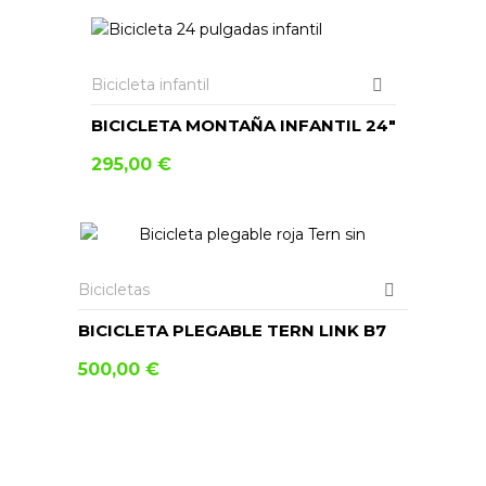
AÑADIR AL CARRITO
Bicicleta infantil
BICICLETA MONTAÑA INFANTIL 24″
295,00
€
Bicicletas
BICICLETA PLEGABLE TERN LINK B7
500,00
€
AÑADIR AL CARRITO