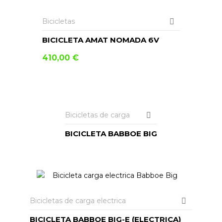
Bicicletas
BICICLETA AMAT NOMADA 6V
410,00
€
LEER MÁS
Bicicletas de carga
BICICLETA BABBOE BIG
Bicicletas de carga electrica
BICICLETA BABBOE BIG-E (ELECTRICA)