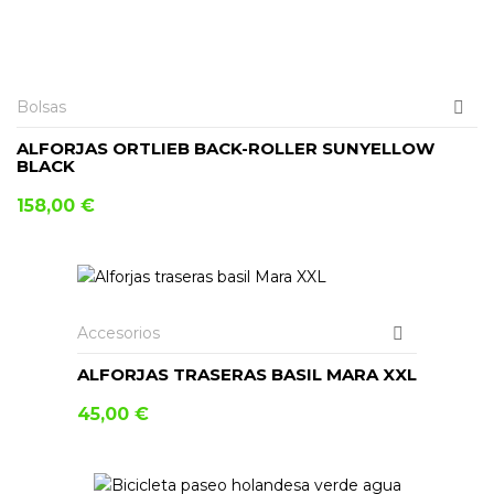
AÑADIR AL CARRITO
Bolsas
ALFORJAS ORTLIEB BACK-ROLLER SUNYELLOW
BLACK
158,00
€
AÑADIR AL CARRITO
Accesorios
ALFORJAS TRASERAS BASIL MARA XXL
45,00
€