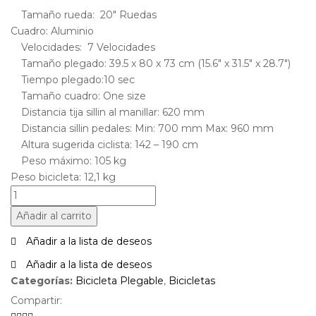
Tamaño rueda: 20″ Ruedas
Cuadro: Aluminio
Velocidades: 7 Velocidades
Tamaño plegado: 39.5 x 80 x 73 cm (15.6″ x 31.5″ x 28.7″)
Tiempo plegado:10 sec
Tamaño cuadro: One size
Distancia tija sillin al manillar: 620 mm
Distancia sillin pedales: Min: 700 mm Max: 960 mm
Altura sugerida ciclista: 142 – 190 cm
Peso máximo: 105 kg
Peso bicicleta: 12,1 kg
BICICLETA
TERN
Añadir al carrito
LINK
A7
Añadir a la lista de deseos
cantidad
Añadir a la lista de deseos
Categorías:
Bicicleta Plegable
,
Bicicletas
Compartir: