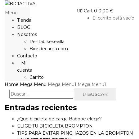
Cart
0
0,00
€
Menu
El carrito está vacío
Tienda
BLOG
Nosotros
Rentabikesevilla
Bicisdecarga.com
Contacto
Mi
cuenta
Carrito
Home
Mega Menu
Mega Menu1
Mega Menu1
BUSCAR
Entradas recientes
¿Que bicicleta de carga Babboe elegir?
ELIGE TU BICICLETA BROMPTON
TIPS PARA EVITAR PINCHAZOS EN LA BROMPTON