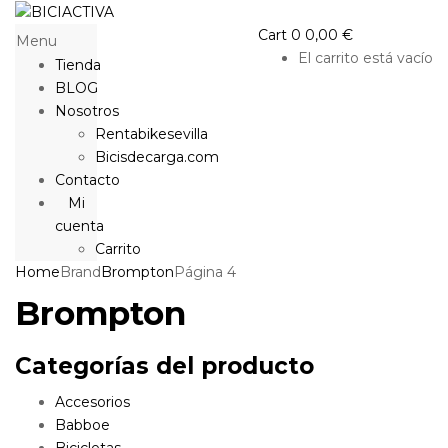
Cart
0
0,00
€
Menu
El carrito está vacío
Tienda
BLOG
Nosotros
Rentabikesevilla
Bicisdecarga.com
Contacto
Mi
cuenta
Carrito
Home
Brand
Brompton
Página 4
Brompton
Categorías del producto
Accesorios
Babboe
Bicicletas