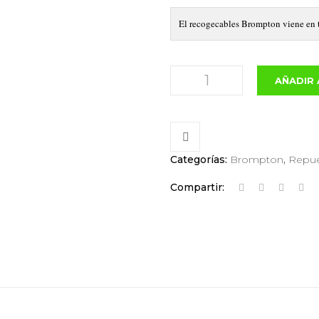
El recogecables Brompton viene en to
PASA
AÑADIR 
CABLES
BROMPTON
cantidad
Categorías:
Brompton
,
Repu
Compartir: