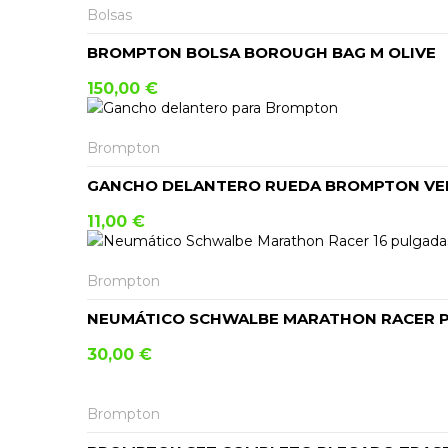
Bolsas
BROMPTON BOLSA BOROUGH BAG M OLIVE
150,00
€
Brompton
GANCHO DELANTERO RUEDA BROMPTON VE
11,00
€
Brompton
NEUMÁTICO SCHWALBE MARATHON RACER PARA
30,00
€
AÑADIR AL CARRITO
Brompton