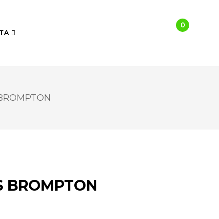
0
TA
 BROMPTON
S BROMPTON