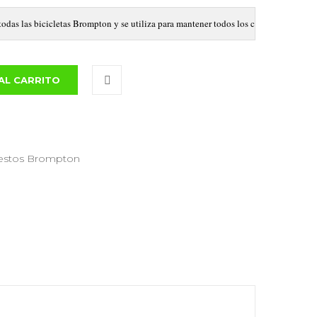
das las bicicletas Brompton y se utiliza para mantener todos los cables perfectamen
AL CARRITO
estos Brompton