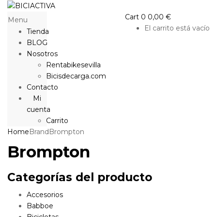
Cart
0
0,00
€
Menu
El carrito está vacío
Tienda
BLOG
Nosotros
Rentabikesevilla
Bicisdecarga.com
Contacto
Mi
cuenta
Carrito
Home
Brand
Brompton
Brompton
Categorías del producto
Accesorios
Babboe
Bicicletas