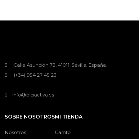
Calle Asunción 78, 41011, Sevilla, España.
(+34) 954 27 45 23
info@biciactiva.es
SOBRE NOSOTROS
MI TIENDA
Nosotros
Carrito