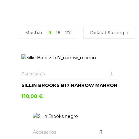
Mostrar
9
18
27
Default Sorting
AÑADIR AL CARRITO
Accesorios
SILLIN BROOKS B17 NARROW MARRON
110,00
€
AÑADIR AL CARRITO
Accesorios