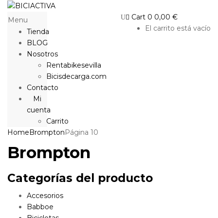
Cart
0
0,00
€
Menu
El carrito está vacío
Tienda
BLOG
Nosotros
Rentabikesevilla
Bicisdecarga.com
Contacto
Mi
cuenta
Carrito
Home
Brompton
Página 10
Brompton
Categorías del producto
Accesorios
Babboe
Bicicletas