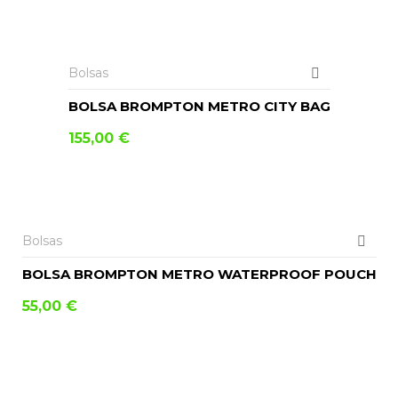
AÑADIR AL CARRITO
Bolsas
BOLSA BROMPTON METRO CITY BAG
155,00
€
AÑADIR AL CARRITO
Bolsas
BOLSA BROMPTON METRO WATERPROOF POUCH
55,00
€
LEER MÁS