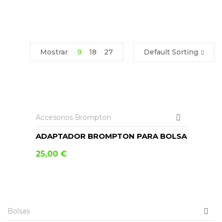
Mostrar
9
18
27
Default Sorting
AÑADIR AL CARRITO
Accesorios Brompton
ADAPTADOR BROMPTON PARA BOLSA
25,00
€
AÑADIR AL CARRITO
Bolsas