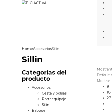
Home
Accesorios
Sillin
Sillin
Mostrant
Categorías del
Default 
producto
Mostrar
9
Accesorios
18
Cesta y bolsas
27
Portaequipaje
Sillin
Babboe