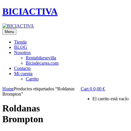
BICIACTIVA
Menu
Tienda
BLOG
Nosotros
Rentabikesevilla
Bicisdecarga.com
Contacto
Mi cuenta
Carrito
Home
Productos etiquetados “Roldanas
Cart
0
0,00
€
Brompton”
El carrito está vacío
Roldanas
Brompton