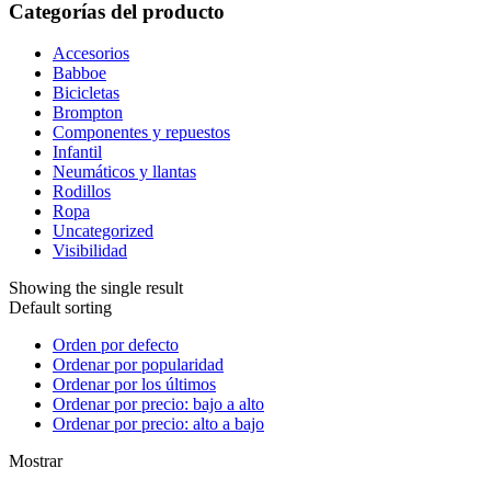
Categorías del producto
Accesorios
Babboe
Bicicletas
Brompton
Componentes y repuestos
Infantil
Neumáticos y llantas
Rodillos
Ropa
Uncategorized
Visibilidad
Showing the single result
Default sorting
Orden por defecto
Ordenar por popularidad
Ordenar por los últimos
Ordenar por precio: bajo a alto
Ordenar por precio: alto a bajo
Mostrar