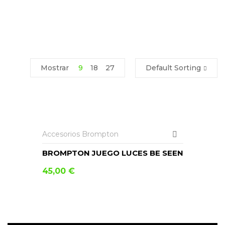
Mostrar
9
18
27
Default Sorting
AÑADIR AL CARRITO
Accesorios Brompton
BROMPTON JUEGO LUCES BE SEEN
45,00
€