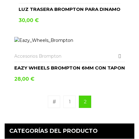
LUZ TRASERA BROMPTON PARA DINAMO
30,00
€
AÑADIR AL CARRITO
Accesorios Brompton
EAZY WHEELS BROMPTON 6MM CON TAPON
28,00
€
1
2
CATEGORÍAS DEL PRODUCTO