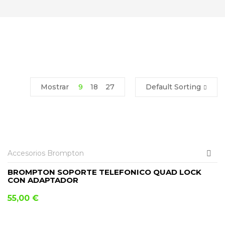
Mostrar
9
18
27
Default Sorting
AÑADIR AL CARRITO
Accesorios Brompton
BROMPTON SOPORTE TELEFONICO QUAD LOCK
CON ADAPTADOR
55,00
€