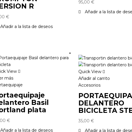
95,00
€
ERSION R
Añadir a la lista de des
,00
€
Añadir a la lista de deseos
ick View
Quick View
er más
Añadir al carrito
rtaequipaje
Accesorios
ortaequipaje
PORTAEQUIPA
elantero Basil
DELANTERO
ortland plata
BICICLETA ST
,00
€
35,00
€
Añadir a la lista de deseos
Añadir a la lista de des