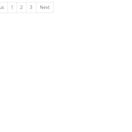
us
1
2
3
Next