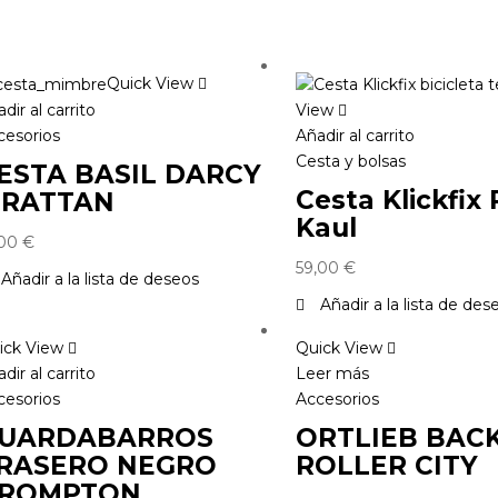
Quick View
dir al carrito
View
cesorios
Añadir al carrito
Cesta y bolsas
ESTA BASIL DARCY
Cesta Klickfix 
 RATTAN
Kaul
,00
€
59,00
€
Añadir a la lista de deseos
Añadir a la lista de des
ick View
Quick View
dir al carrito
Leer más
cesorios
Accesorios
UARDABARROS
ORTLIEB BAC
RASERO NEGRO
ROLLER CITY
ROMPTON