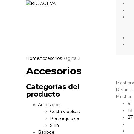
Home
Accesorios
Página 2
Accesorios
Mostrand
Categorías del
Default 
producto
Mostrar
9
Accesorios
18
Cesta y bolsas
27
Portaequipaje
Sillin
Babboe