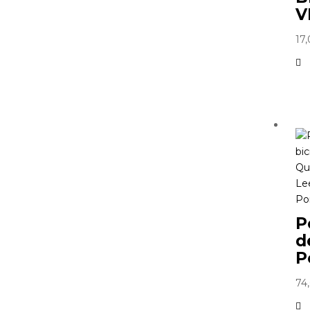
V
17
Qu
Le
Po
P
d
P
74