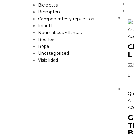
Bicicletas
Brompton
Componentes y repuestos
Infantil
Aña
Neumáticos y llantas
Ac
Rodillos
C
Ropa
L
Uncategorized
Visibilidad
55
Qu
Aña
Ac
G
T
B