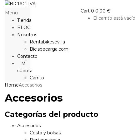
Cart
0
0,00
€
Menu
El carrito está vacío
Tienda
BLOG
Nosotros
Rentabikesevilla
Bicisdecarga.com
Contacto
Mi
cuenta
Carrito
Home
Accesorios
Accesorios
Categorías del producto
Accesorios
Cesta y bolsas
Portaequipaje