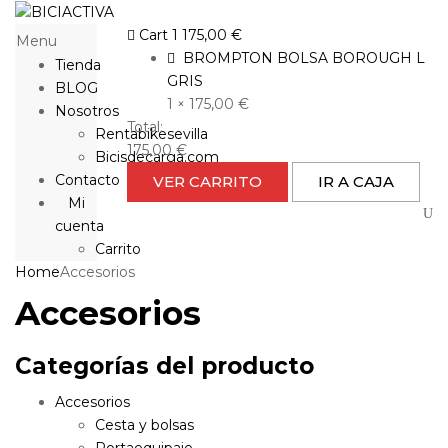
Cart
1
175,00
€
Menu
BROMPTON BOLSA BOROUGH L
Tienda
GRIS
BLOG
1 ×
175,00
€
Nosotros
Total:
Rentabikesevilla
175,00
€
Bicisdecarga.com
Contacto
VER CARRITO
IR A CAJA
Mi
cuenta
Carrito
Home
Accesorios
Accesorios
Categorías del producto
Accesorios
Cesta y bolsas
Portaequipaje