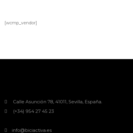
[wcmp_vendor]
Calle Asunción 78, 41011, Sevilla, España.
(+34) 954 27 45 23
info@biciactiva.es