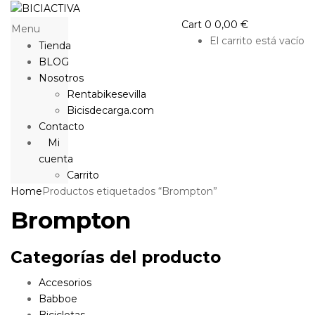
Cart
0
0,00
€
Menu
El carrito está vacío
Tienda
BLOG
Nosotros
Rentabikesevilla
Bicisdecarga.com
Contacto
Mi
cuenta
Carrito
Home
Productos etiquetados “Brompton”
Brompton
Categorías del producto
Accesorios
Babboe
Bicicletas