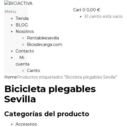
Cart
0
0,00
€
Menu
El carrito está vacío
Tienda
BLOG
Nosotros
Rentabikesevilla
Bicisdecarga.com
Contacto
Mi
cuenta
Carrito
Home
Productos etiquetados “Bicicleta plegables Sevilla”
Bicicleta plegables
Sevilla
Categorías del producto
Accesorios