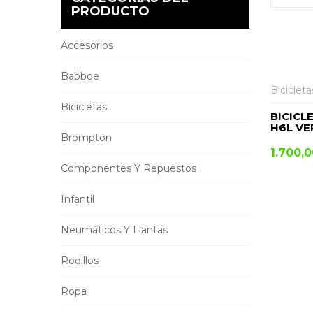
PRODUCTO
Accesorios
AÑADIR AL CARRITO
Babboe
Bicicleta
Bicicletas
BICICL
H6L VE
Brompton
1.700,
Componentes Y Repuestos
Infantil
Neumáticos Y Llantas
Rodillos
Ropa