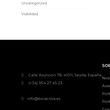
Uncategorized
Visibilidad
SO
Calle Asunción 78, 41011, Sevilla, España.
Nos
(+34) 954 27 45 23
Avis
Polí
info@biciactiva.es
Polí
Con