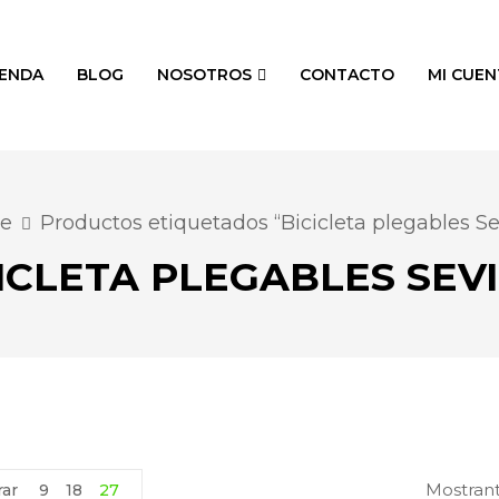
IENDA
BLOG
NOSOTROS
CONTACTO
MI CUEN
e
Productos etiquetados “Bicicleta plegables Sev
ICLETA PLEGABLES SEV
Mostrant
ar
9
18
27