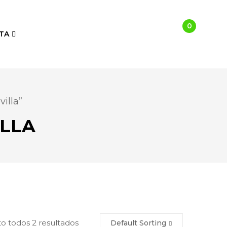
0
TA
illa”
ILLA
o todos 2 resultados
Default Sorting