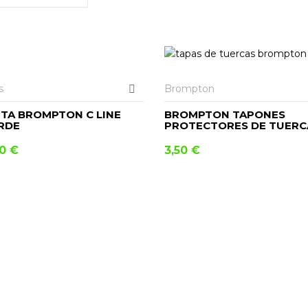
AÑADIR AL CARRITO
s
Brompton
ETA BROMPTON C LINE
BROMPTON TAPONES
RDE
PROTECTORES DE TUERC
00
€
3,50
€