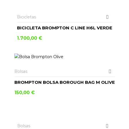
AÑADIR AL CARRITO
Bicicletas
BICICLETA BROMPTON C LINE H6L VERDE
1.700,00
€
Bolsas
BROMPTON BOLSA BOROUGH BAG M OLIVE
150,00
€
AÑADIR AL CARRITO
Bolsas