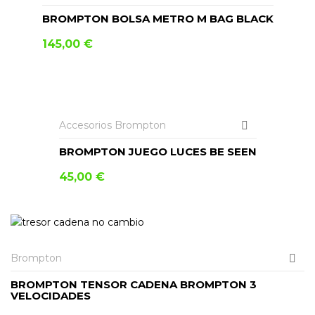
BROMPTON BOLSA METRO M BAG BLACK
145,00
€
AÑADIR AL CARRITO
Accesorios Brompton
BROMPTON JUEGO LUCES BE SEEN
45,00
€
AÑADIR AL CARRITO
Brompton
BROMPTON TENSOR CADENA BROMPTON 3
VELOCIDADES