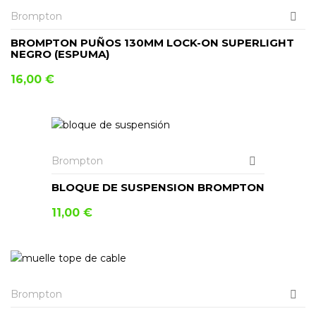
Brompton
BROMPTON PUÑOS 130MM LOCK-ON SUPERLIGHT
NEGRO (ESPUMA)
16,00
€
AÑADIR AL CARRITO
Brompton
BLOQUE DE SUSPENSION BROMPTON
11,00
€
AÑADIR AL CARRITO
Brompton