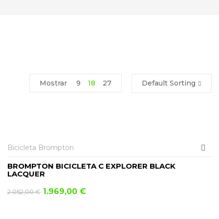
Mostrar
9
18
27
Default Sorting
-4%
AÑADIR AL CARRITO
Bicicleta Brompton
BROMPTON BICICLETA C EXPLORER BLACK
LACQUER
1.969,00
€
2.052,00
€