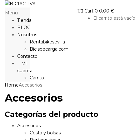
Cart
0
0,00
€
Menu
El carrito está vacío
Tienda
BLOG
Nosotros
Rentabikesevilla
Bicisdecarga.com
Contacto
Mi
cuenta
Carrito
Home
Accesorios
Accesorios
Categorías del producto
Accesorios
Cesta y bolsas
Portaequipaje